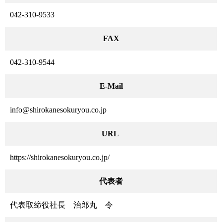
042-310-9533
FAX
042-310-9544
E-Mail
info@shirokanesokuryou.co.jp
URL
https://shirokanesokuryou.co.jp/
代表者
代表取締役社長 治郎丸 令